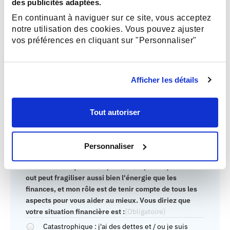
des publicités adaptées.
Pourquoi maintenant ? Qu'est-ce qui vous a amenée à
remplir ce formulaire aujourd'hui plutôt que dans 6
En continuant à naviguer sur ce site, vous acceptez
mois ?
(Obligatoire)
notre utilisation des cookies. Vous pouvez ajuster
vos préférences en cliquant sur "Personnaliser"
Sur une échelle de 1 à 10, à quel point vous sentez-
Afficher les détails
vous prête à changer vraiment — pas juste y réfléchir,
mais agir concrètement dès maintenant ? Et expliquez
Tout autoriser
votre note en quelques mots
(Obligatoire)
Personnaliser
Cette question peut paraitre sensible, j'en ai
conscience. Si je vous la pose, c'est parce que le burn-
out peut fragiliser aussi bien l'énergie que les
finances, et mon rôle est de tenir compte de tous les
aspects pour vous aider au mieux. Vous diriez que
votre situation financière est :
(Obligatoire)
Catastrophique : j'ai des dettes et / ou je suis