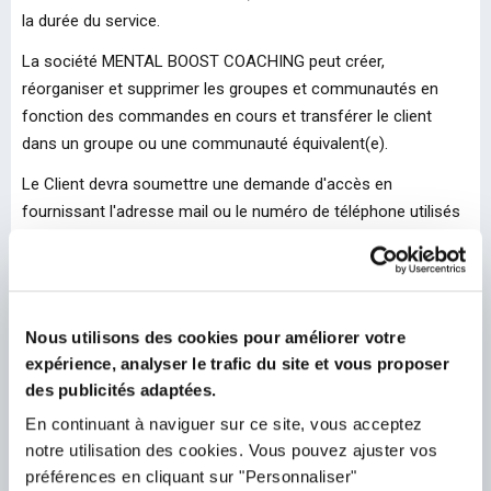
la durée du service.
La société MENTAL BOOST COACHING peut créer,
réorganiser et supprimer les groupes et communautés en
fonction des commandes en cours et transférer le client
dans un groupe ou une communauté équivalent(e).
Le Client devra soumettre une demande d'accès en
fournissant l'adresse mail ou le numéro de téléphone utilisés
lors de sa souscription au service. Cette demande sera
traitée dans un délai d'une semaine maximum. En cas de
refus, le client est invité à envoyer à nouveau une demande en
portant une attention particulière à la saisie de ses
Nous utilisons des cookies pour améliorer votre
coordonnées.
expérience, analyser le trafic du site et vous proposer
des publicités adaptées.
ARTICLE 6. DURÉE DU SERVICE
En continuant à naviguer sur ce site, vous acceptez
notre utilisation des cookies. Vous pouvez ajuster vos
1. Durée spécifiée dans l'offre
préférences en cliquant sur "Personnaliser"
Le service est fourni au client pendant la durée spécifiée dans