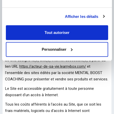
l'offre de vente.
Si aucune durée n'est définie, le service reste accessible
Afficher les détails
pendant au moins un an après la délivrance entière du service.
La société pourra retirer les accès à tout moment ensuite.
Tout autoriser
ARTICLE 7. CONDITIONS D'ACCÈS
Personnaliser
1. Accès au Site
Le Site désigne le(s) site(s) internet accessible(s) à partir du
lien URL
https://acteur-de-sa-vie.learnybox.com/
et
l'ensemble des sites édités par la société MENTAL BOOST
COACHING pour présenter et vendre ses produits et services.
Le Site est accessible gratuitement à toute personne
disposant d'un accès à Internet.
Tous les coûts afférents à l'accès au Site, que ce soit les
frais matériels, logiciels ou d'accès à Internet sont